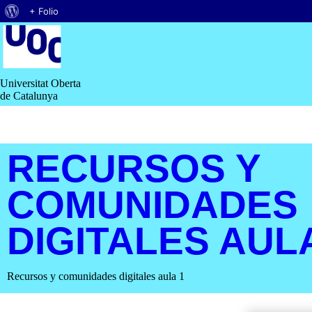
Acerca
+ Folio
Saltar
de
al
contenido
WordPress
Universitat Oberta
de Catalunya
RECURSOS Y
COMUNIDADES
DIGITALES AUL
Recursos y comunidades digitales aula 1