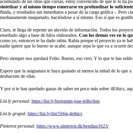
acumulado de las otras que cursas, estoy convencido de que te lo ha pu
sintetizar y al mismo tiempo esmerarse en profundizar lo suficiente
fluida, y resultados tan inmediatos a pesar de la carga gráfica -. Pero c
medianamente maquetado, haciéndose a sí mismo. Eso sí que es gratifican
Claro, te llega de repente un aluvión de información. Todos los proyec
enseñado algo a base de hilos elaborados.
Con los demás ves en lo qu
como yo, entonces te ha dado rabia. Rabia porque el proyecto ya te ha
nadie quiere que lo bueno se acabe, aunque sepa lo que va a ocurrir de
Pero siempre nos quedará Folio. Bueno, eso creo. Y lo que te has reí
Espero que la asignatura te haya gustado al menos la mitad de lo que a
deshacerte de ellas.
Y por si te han quedado ganas de saber un poco más sobre 4Ethics, aquí 
List.ly personal:
https://list.ly/benjamin-jose-trillo/lists
List.ly grupal:
https://list.ly/list/5S6g-4ethics
Pinterest personal:
https://www.pinterest.dk/bendiaz1623/