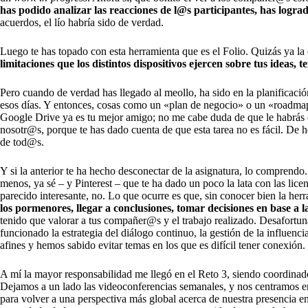
has podido analizar las reacciones de l@s participantes, has logra
acuerdos, el lío habría sido de verdad.
Luego te has topado con esta herramienta que es el Folio. Quizás ya l
limitaciones que los distintos dispositivos ejercen sobre tus ideas, t
Pero cuando de verdad has llegado al meollo, ha sido en la planificació
esos días. Y entonces, cosas como un «plan de negocio» o un «roadmap
Google Drive ya es tu mejor amigo; no me cabe duda de que le habrás e
nosotr@s, porque te has dado cuenta de que esta tarea no es fácil. De 
de tod@s.
Y si la anterior te ha hecho desconectar de la asignatura, lo comprendo.
menos, ya sé – y Pinterest – que te ha dado un poco la lata con las li
parecido interesante, no. Lo que ocurre es que, sin conocer bien la he
los pormenores, llegar a conclusiones, tomar decisiones en base a la
tenido que valorar a tus compañer@s y el trabajo realizado. Desafortun
funcionado la estrategia del diálogo continuo, la gestión de la influen
afines y hemos sabido evitar temas en los que es difícil tener conexión.
A mí la mayor responsabilidad me llegó en el Reto 3, siendo coordinado
Dejamos a un lado las videoconferencias semanales, y nos centramos en 
para volver a una perspectiva más global acerca de nuestra presencia en l