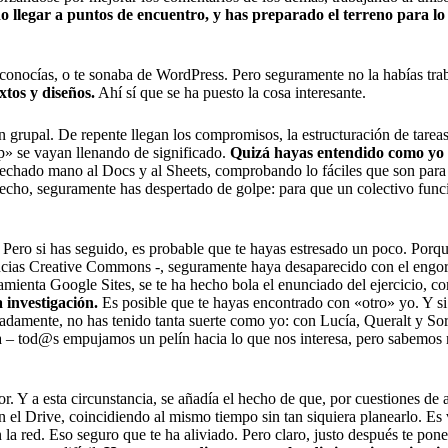
do llegar a puntos de encuentro, y has preparado el terreno para l
a conocías, o te sonaba de WordPress. Pero seguramente no la habías tr
extos y diseños.
Ahí sí que se ha puesto la cosa interesante.
n grupal. De repente llegan los compromisos, la estructuración de tareas
» se vayan llenando de significado.
Quizá hayas entendido como yo q
chado mano al Docs y al Sheets, comprobando lo fáciles que son para t
hecho, seguramente has despertado de golpe: para que un colectivo func
 Pero si has seguido, es probable que te hayas estresado un poco. Porque
cencias Creative Commons -, seguramente haya desaparecido con el engor
rramienta Google Sites, se te ha hecho bola el enunciado del ejercicio,
 investigación.
Es posible que te hayas encontrado con «otro» yo. Y si
adamente, no has tenido tanta suerte como yo: con Lucía, Queralt y Sor
cia – tod@s empujamos un pelín hacia lo que nos interesa, pero sabemos 
r. Y a esta circunstancia, se añadía el hecho de que, por cuestiones d
el Drive, coincidiendo al mismo tiempo sin tan siquiera planearlo. Es 
a red. Eso seguro que te ha aliviado. Pero claro, justo después te pones a