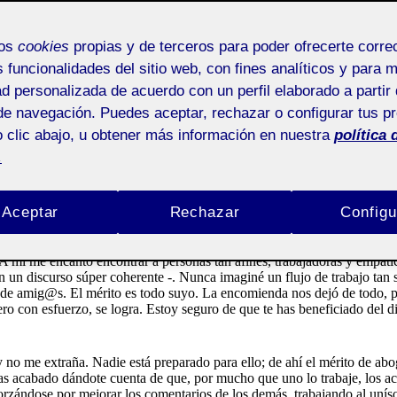
mos
cookies
propias y de terceros para poder ofrecerte corr
s funcionalidades del sitio web, con fines analíticos y para 
ad personalizada de acuerdo con un perfil elaborado a partir 
de navegación. Puedes aceptar, rechazar o configurar tus p
 clic abajo, u obtener más información en nuestra
política 
.
 yo, estoy seguro de que has pasado por muchas emociones diferentes.
Aceptar
Rechazar
Configu
ebate y la creación de grupos. Al fin y al cabo, se te pedía ser tú, y 
A mí me encantó encontrar a personas tan afines, trabajadoras y empáti
n un discurso súper coherente -. Nunca imaginé un flujo de trabajo tan 
de amig@s. El mérito es todo suyo. La encomienda nos dejó de todo, p
pero con esfuerzo, se logra. Estoy seguro de que te has beneficiado del
 no me extraña. Nadie está preparado para ello; de ahí el mérito de abo
yas acabado dándote cuenta de que, por mucho que uno lo trabaje, los ac
orzándose por mejorar los comentarios de los demás, trabajando al unís