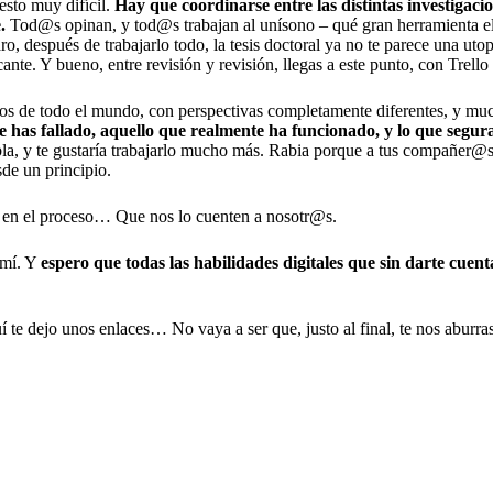
esto muy difícil.
Hay que coordinarse entre las distintas investigac
.
Tod@s opinan, y tod@s trabajan al unísono – qué gran herramienta el S
laro, después de trabajarlo todo, la tesis doctoral ya no te parece una ut
te. Y bueno, entre revisión y revisión, llegas a este punto, con Trello 
tos de todo el mundo, con perspectivas completamente diferentes, y much
e has fallado, aquello que realmente ha funcionado, y lo que segu
bla, y te gustaría trabajarlo mucho más. Rabia porque a tus compañer@
sde un principio.
do en el proceso… Que nos lo cuenten a nosotr@s.
 mí. Y
espero que todas las habilidades digitales que sin darte cue
te dejo unos enlaces… No vaya a ser que, justo al final, te nos aburras