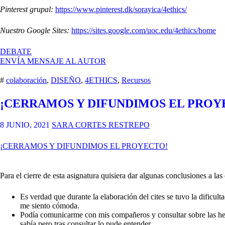
Pinterest grupal:
https://www.pinterest.dk/sorayica/4ethics/
Nuestro Google Sites:
https://sites.google.com/uoc.edu/4ethics/home
EN
DEBATE
VALORACIÓN
ENVÍA MENSAJE AL AUTOR
FINAL
ASIGNATURA
#
colaboración
,
DISEÑO
,
4ETHICS
,
Recursos
¡CERRAMOS Y DIFUNDIMOS EL PROY
8 JUNIO, 2021
SARA CORTES RESTREPO
¡CERRAMOS Y DIFUNDIMOS EL PROYECTO!
Para el cierre de esta asignatura quisiera dar algunas conclusiones a las 
Es verdad que durante la elaboración del cites se tuvo la dificul
me siento cómoda.
Podía comunicarme con mis compañeros y consultar sobre las herra
sabía pero tras consultar lo pude entender.