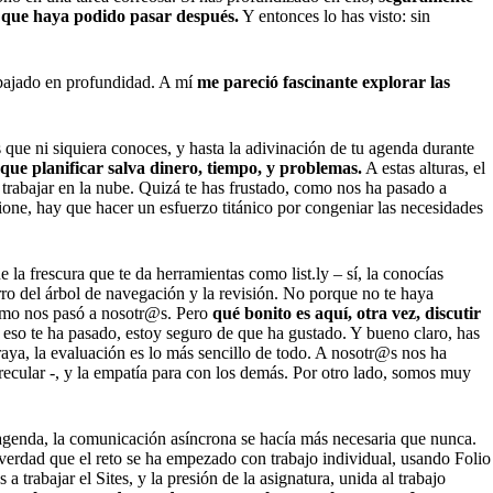
o que haya podido pasar después.
Y entonces lo has visto: sin
abajado en profundidad. A mí
me pareció fascinante explorar las
 que ni siquiera conoces, y hasta la adivinación de tu agenda durante
ue planificar salva dinero, tiempo, y problemas.
A estas alturas, el
rabajar en la nube. Quizá te has frustado, como nos ha pasado a
ione, hay que hacer un esfuerzo titánico por congeniar las necesidades
 la frescura que te da herramientas como list.ly – sí, la conocías
ro del árbol de navegación y la revisión. No porque no te haya
 como nos pasó a nosotr@s. Pero
qué bonito es aquí, otra vez, discutir
 eso te ha pasado, estoy seguro de que ha gustado. Y bueno claro, has
aya, la evaluación es lo más sencillo de todo. A nosotr@s nos ha
recular -, y la empatía para con los demás. Por otro lado, somos muy
e agenda, la comunicación asíncrona se hacía más necesaria que nunca.
verdad que el reto se ha empezado con trabajo individual, usando Folio
 trabajar el Sites, y la presión de la asignatura, unida al trabajo