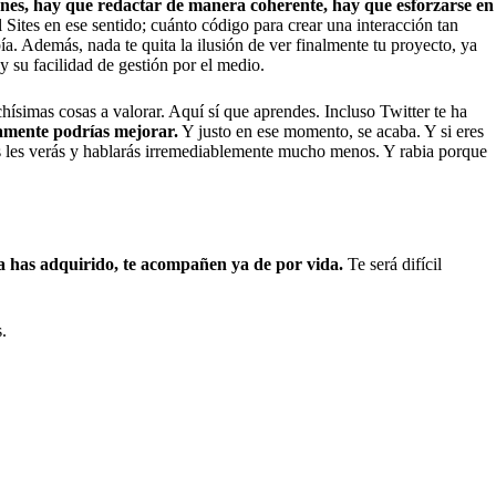
iones, hay que redactar de manera coherente, hay que esforzarse en
ites en ese sentido; cuánto código para crear una interacción tan
opía. Además, nada te quita la ilusión de ver finalmente tu proyecto, ya
y su facilidad de gestión por el medio.
ísimas cosas a valorar. Aquí sí que aprendes. Incluso Twitter te ha
ramente podrías mejorar.
Y justo en ese momento, se acaba. Y si eres
s les verás y hablarás irremediablemente mucho menos. Y rabia porque
nta has adquirido, te acompañen ya de por vida.
Te será difícil
.