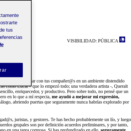
ectamente
mostrarte
de tus
referencias
VISIBILIDAD: PÚBLICA
de
rar
simplemente interactuar con tus compañer@s en un ambiente distendido
cas como Lucía – que lo empezó todo; una verdadera artista -, Queralt
sencillo, enriquecedor, y productivo. Pero sobre todo, no pensé que un
ero en lo que a mí respecta,
me ayudó a mejorar mi expresión,
 diálogo, abriendo puertas que seguramente nunca habrías explorado por
gad@s, juristas, y gestores. Te has hecho probablemente un lío, y luego
uerdos grupales son por definición acuerdos preliminares, y por tanto,
ono en una tarea correosa. Si has profundizado en ello,
seguramente