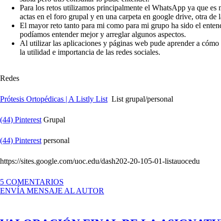
Para los retos utilizamos principalmente el WhatsApp ya que es 
actas en el foro grupal y en una carpeta en google drive, otra d
El mayor reto tanto para mi como para mi grupo ha sido el entend
podíamos entender mejor y arreglar algunos aspectos.
Al utilizar las aplicaciones y páginas web pude aprender a cómo d
la utilidad e importancia de las redes sociales.
Redes
Prótesis Ortopédicas | A Listly List
List grupal/personal
(44) Pinterest
Grupal
(44) Pinterest
personal
https://sites.google.com/uoc.edu/dash202-20-105-01-listauocedu
EN
5 COMENTARIOS
¡CERRAMOS
ENVÍA MENSAJE AL AUTOR
Y
DIFUNDIMOS
EL