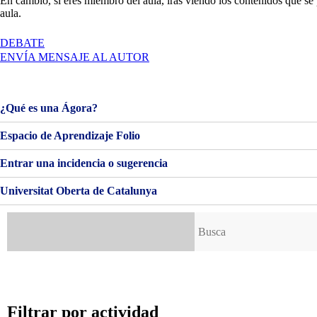
En cambio, si eres miembro del aula, irás viendo los contenidos que se
aula.
EN
DEBATE
BIENVENIDOS
ENVÍA MENSAJE AL AUTOR
Y
BIENVENIDAS!
¿Qué es una Ágora?
Espacio de Aprendizaje Folio
Entrar una incidencia o sugerencia
Universitat Oberta de Catalunya
Buscar:
Filtrar por actividad