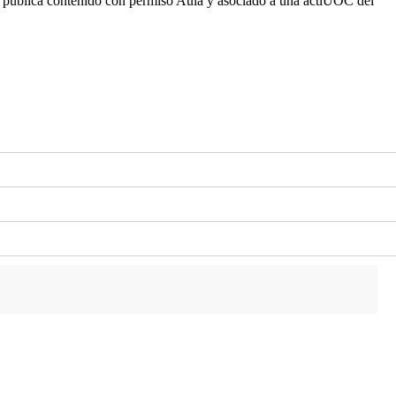
o y publica contenido con permiso Aula y asociado a una actiUOC del