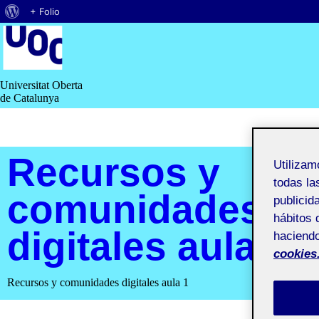
Acerca
+ Folio
Saltar
de
al
contenido
WordPress
Universitat Oberta
de Catalunya
Recursos y
Utiliza
todas la
comunidades
publicid
hábitos 
digitales aula 1
haciendo
cookies
Recursos y comunidades digitales aula 1