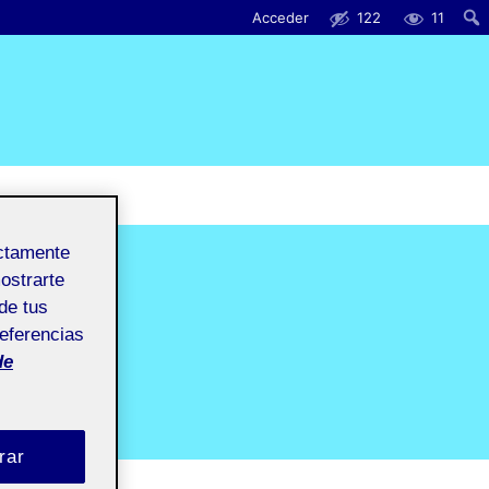
Acceder
122
11
ectamente
mostrarte
de tus
referencias
de
rar