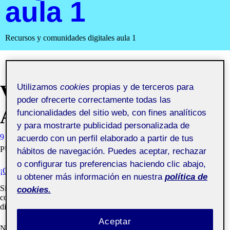
aula 1
Recursos y comunidades digitales aula 1
VALORACIÓN FINAL
Utilizamos
cookies
propias y de terceros para
poder ofrecerte correctamente todas las
ASIGNATURA
funcionalidades del sitio web, con fines analíticos
y para mostrarte publicidad personalizada de
9 JUNIO, 2021
BENJAMÍN JOSÉ TRILLO DÍAZ
VISIBILIDAD:
acuerdo con un perfil elaborado a partir de tus
PÚBLICA
hábitos de navegación. Puedes aceptar, rechazar
o configurar tus preferencias haciendo clic abajo,
¡CERRAMOS Y DIFUNDIMOS EL PROYECTO!
u obtener más información en nuestra
política de
Si este semestre has cursado «Recursos y comunidades digitales»
cookies.
como yo, estoy seguro de que has pasado por muchas emociones
diferentes.
Aceptar
No me cabe duda de que has disfrutado durante las presentaciones, el