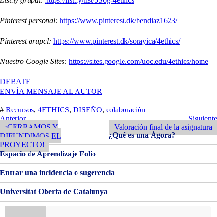
List.ly grupal:
https://list.ly/list/5S6g-4ethics
Pinterest personal:
https://www.pinterest.dk/bendiaz1623/
Pinterest grupal:
https://www.pinterest.dk/sorayica/4ethics/
Nuestro Google Sites:
https://sites.google.com/uoc.edu/4ethics/home
EN
DEBATE
VALORACIÓN
ENVÍA MENSAJE AL AUTOR
FINAL
ASIGNATURA
#
Recursos
,
4ETHICS
,
DISEÑO
,
colaboración
Navegación
Entrada
Siguiente
Anterior
Siguiente
Anterior
Entrada
¡CERRAMOS Y
Valoración final de la asignatura
de
¿Qué es una Ágora?
DIFUNDIMOS EL
entradas
PROYECTO!
Espacio de Aprendizaje Folio
Entrar una incidencia o sugerencia
Universitat Oberta de Catalunya
Buscar: