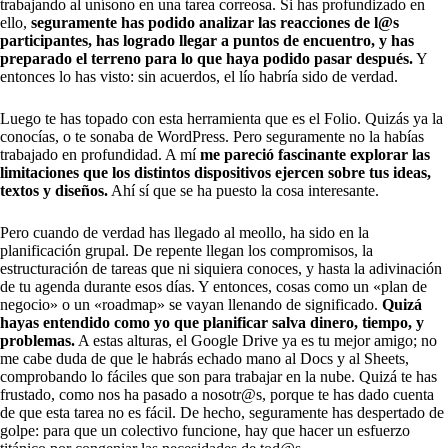
trabajando al unísono en una tarea correosa. Si has profundizado en
ello,
seguramente has podido analizar las reacciones de l@s
participantes, has logrado llegar a puntos de encuentro, y has
preparado el terreno para lo que haya podido pasar después.
Y
entonces lo has visto: sin acuerdos, el lío habría sido de verdad.
Luego te has topado con esta herramienta que es el Folio. Quizás ya la
conocías, o te sonaba de WordPress. Pero seguramente no la habías
trabajado en profundidad. A mí
me pareció fascinante explorar las
limitaciones que los distintos dispositivos ejercen sobre tus ideas,
textos y diseños.
Ahí sí que se ha puesto la cosa interesante.
Pero cuando de verdad has llegado al meollo, ha sido en la
planificación grupal. De repente llegan los compromisos, la
estructuración de tareas que ni siquiera conoces, y hasta la adivinación
de tu agenda durante esos días. Y entonces, cosas como un «plan de
negocio» o un «roadmap» se vayan llenando de significado.
Quizá
hayas entendido como yo que planificar salva dinero, tiempo, y
problemas.
A estas alturas, el Google Drive ya es tu mejor amigo; no
me cabe duda de que le habrás echado mano al Docs y al Sheets,
comprobando lo fáciles que son para trabajar en la nube. Quizá te has
frustado, como nos ha pasado a nosotr@s, porque te has dado cuenta
de que esta tarea no es fácil. De hecho, seguramente has despertado de
golpe: para que un colectivo funcione, hay que hacer un esfuerzo