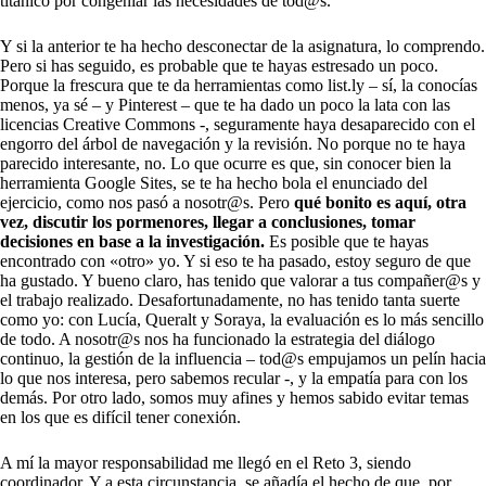
titánico por congeniar las necesidades de tod@s.
Y si la anterior te ha hecho desconectar de la asignatura, lo comprendo.
Pero si has seguido, es probable que te hayas estresado un poco.
Porque la frescura que te da herramientas como list.ly – sí, la conocías
menos, ya sé – y Pinterest – que te ha dado un poco la lata con las
licencias Creative Commons -, seguramente haya desaparecido con el
engorro del árbol de navegación y la revisión. No porque no te haya
parecido interesante, no. Lo que ocurre es que, sin conocer bien la
herramienta Google Sites, se te ha hecho bola el enunciado del
ejercicio, como nos pasó a nosotr@s. Pero
qué bonito es aquí, otra
vez, discutir los pormenores, llegar a conclusiones, tomar
decisiones en base a la investigación.
Es posible que te hayas
encontrado con «otro» yo. Y si eso te ha pasado, estoy seguro de que
ha gustado. Y bueno claro, has tenido que valorar a tus compañer@s y
el trabajo realizado. Desafortunadamente, no has tenido tanta suerte
como yo: con Lucía, Queralt y Soraya, la evaluación es lo más sencillo
de todo. A nosotr@s nos ha funcionado la estrategia del diálogo
continuo, la gestión de la influencia – tod@s empujamos un pelín hacia
lo que nos interesa, pero sabemos recular -, y la empatía para con los
demás. Por otro lado, somos muy afines y hemos sabido evitar temas
en los que es difícil tener conexión.
A mí la mayor responsabilidad me llegó en el Reto 3, siendo
coordinador. Y a esta circunstancia, se añadía el hecho de que, por