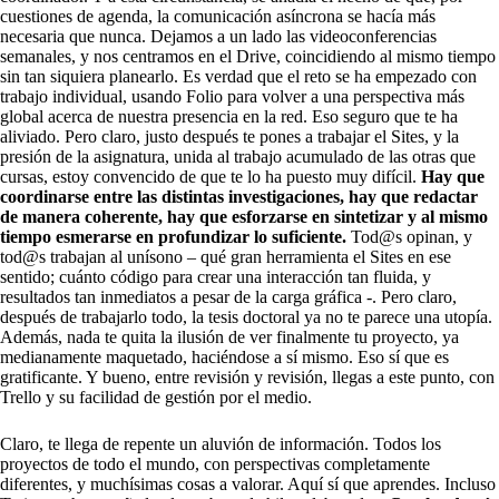
cuestiones de agenda, la comunicación asíncrona se hacía más
necesaria que nunca. Dejamos a un lado las videoconferencias
semanales, y nos centramos en el Drive, coincidiendo al mismo tiempo
sin tan siquiera planearlo. Es verdad que el reto se ha empezado con
trabajo individual, usando Folio para volver a una perspectiva más
global acerca de nuestra presencia en la red. Eso seguro que te ha
aliviado. Pero claro, justo después te pones a trabajar el Sites, y la
presión de la asignatura, unida al trabajo acumulado de las otras que
cursas, estoy convencido de que te lo ha puesto muy difícil.
Hay que
coordinarse entre las distintas investigaciones, hay que redactar
de manera coherente, hay que esforzarse en sintetizar y al mismo
tiempo esmerarse en profundizar lo suficiente.
Tod@s opinan, y
tod@s trabajan al unísono – qué gran herramienta el Sites en ese
sentido; cuánto código para crear una interacción tan fluida, y
resultados tan inmediatos a pesar de la carga gráfica -. Pero claro,
después de trabajarlo todo, la tesis doctoral ya no te parece una utopía.
Además, nada te quita la ilusión de ver finalmente tu proyecto, ya
medianamente maquetado, haciéndose a sí mismo. Eso sí que es
gratificante. Y bueno, entre revisión y revisión, llegas a este punto, con
Trello y su facilidad de gestión por el medio.
Claro, te llega de repente un aluvión de información. Todos los
proyectos de todo el mundo, con perspectivas completamente
diferentes, y muchísimas cosas a valorar. Aquí sí que aprendes. Incluso