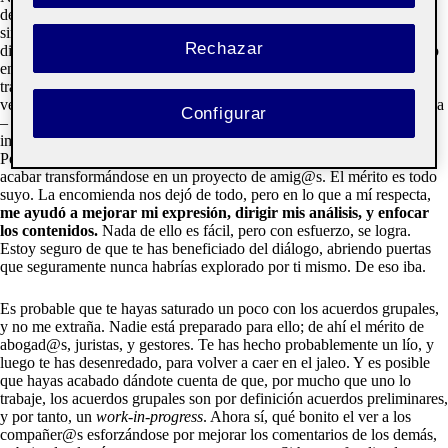
debate y la creación de grupos. Al fin y al cabo, se te pedía ser tú, y
simplemente interactuar con tus compañer@s en un ambiente
Rechazar
distendido aunque estructurado. Como es lógico, cada uno ha brillado
en un área. A mí me encantó encontrar a personas tan afines,
trabajadoras y empáticas como Lucía – que lo empezó todo; una
verdadera artista -, Queralt – eficiencia pura y organización – y Soraya
Configurar
– genial investigadora y con un discurso súper coherente -. Nunca
imaginé un flujo de trabajo tan sencillo, enriquecedor, y productivo.
Pero sobre todo, no pensé que un trabajo entre alumn@s pudiera
acabar transformándose en un proyecto de amig@s. El mérito es todo
suyo. La encomienda nos dejó de todo, pero en lo que a mí respecta,
me ayudó a mejorar mi expresión, dirigir mis análisis, y enfocar
los contenidos.
Nada de ello es fácil, pero con esfuerzo, se logra.
Estoy seguro de que te has beneficiado del diálogo, abriendo puertas
que seguramente nunca habrías explorado por ti mismo. De eso iba.
Es probable que te hayas saturado un poco con los acuerdos grupales,
y no me extraña. Nadie está preparado para ello; de ahí el mérito de
abogad@s, juristas, y gestores. Te has hecho probablemente un lío, y
luego te has desenredado, para volver a caer en el jaleo. Y es posible
que hayas acabado dándote cuenta de que, por mucho que uno lo
trabaje, los acuerdos grupales son por definición acuerdos preliminares,
y por tanto, un
work-in-progress
. Ahora sí, qué bonito el ver a los
compañer@s esforzándose por mejorar los comentarios de los demás,