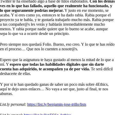
Twitter te ha enseñado algo a base de hilos elaborados.
Con los demás
ves en lo que has fallado, aquello que realmente ha funcionado, y
lo que seguramente podrías mejorar.
Y justo en ese momento, se
acaba. Y si eres como yo, entonces te ha dado rabia. Rabia porque el
proyecto ya te habla, y te gustaría trabajarlo mucho más. Rabia porque
a tus compañer@s les verás y hablarás irremediablemente mucho
menos. Y rabia porque nadie quiere que lo bueno se acabe, aunque
sepa lo que va a ocurrir desde un principio.
Pero siempre nos quedará Folio. Bueno, eso creo. Y lo que te has reído
en el proceso… Que nos lo cuenten a nosotr@s.
Espero que la asignatura te haya gustado al menos la mitad de lo que a
mí. Y
espero que todas las habilidades digitales que sin darte
cuenta has adquirido, te acompañen ya de por vida.
Te será difícil
deshacerte de ellas.
Y por si te han quedado ganas de saber un poco más sobre 4Ethics,
aquí te dejo unos enlaces… No vaya a ser que, justo al final, te nos
aburras.
List.ly personal:
https://list.ly/benjamin-jose-trillo/lists