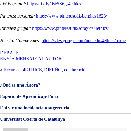
List.ly grupal:
https://list.ly/list/5S6g-4ethics
Pinterest personal:
https://www.pinterest.dk/bendiaz1623/
Pinterest grupal:
https://www.pinterest.dk/sorayica/4ethics/
Nuestro Google Sites:
https://sites.google.com/uoc.edu/4ethics/home
EN
DEBATE
VALORACIÓN
ENVÍA MENSAJE AL AUTOR
FINAL
ASIGNATURA
#
Recursos
,
4ETHICS
,
DISEÑO
,
colaboración
¿Qué es una Ágora?
Espacio de Aprendizaje Folio
Entrar una incidencia o sugerencia
Universitat Oberta de Catalunya
Buscar: