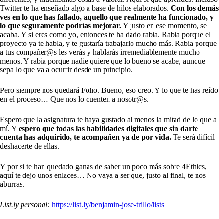
Twitter te ha enseñado algo a base de hilos elaborados.
Con los demás
ves en lo que has fallado, aquello que realmente ha funcionado, y
lo que seguramente podrías mejorar.
Y justo en ese momento, se
acaba. Y si eres como yo, entonces te ha dado rabia. Rabia porque el
proyecto ya te habla, y te gustaría trabajarlo mucho más. Rabia porque
a tus compañer@s les verás y hablarás irremediablemente mucho
menos. Y rabia porque nadie quiere que lo bueno se acabe, aunque
sepa lo que va a ocurrir desde un principio.
Pero siempre nos quedará Folio. Bueno, eso creo. Y lo que te has reído
en el proceso… Que nos lo cuenten a nosotr@s.
Espero que la asignatura te haya gustado al menos la mitad de lo que a
mí. Y
espero que todas las habilidades digitales que sin darte
cuenta has adquirido, te acompañen ya de por vida.
Te será difícil
deshacerte de ellas.
Y por si te han quedado ganas de saber un poco más sobre 4Ethics,
aquí te dejo unos enlaces… No vaya a ser que, justo al final, te nos
aburras.
List.ly personal:
https://list.ly/benjamin-jose-trillo/lists