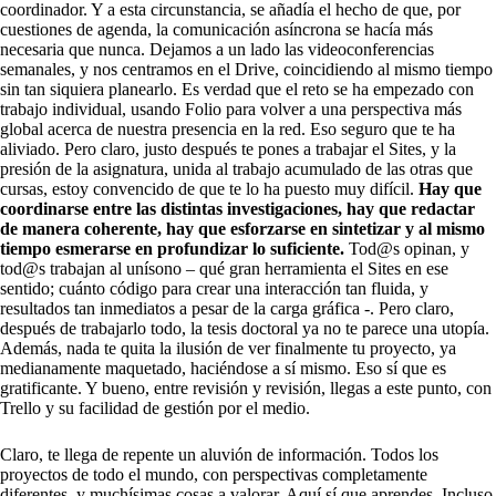
coordinador. Y a esta circunstancia, se añadía el hecho de que, por
cuestiones de agenda, la comunicación asíncrona se hacía más
necesaria que nunca. Dejamos a un lado las videoconferencias
semanales, y nos centramos en el Drive, coincidiendo al mismo tiempo
sin tan siquiera planearlo. Es verdad que el reto se ha empezado con
trabajo individual, usando Folio para volver a una perspectiva más
global acerca de nuestra presencia en la red. Eso seguro que te ha
aliviado. Pero claro, justo después te pones a trabajar el Sites, y la
presión de la asignatura, unida al trabajo acumulado de las otras que
cursas, estoy convencido de que te lo ha puesto muy difícil.
Hay que
coordinarse entre las distintas investigaciones, hay que redactar
de manera coherente, hay que esforzarse en sintetizar y al mismo
tiempo esmerarse en profundizar lo suficiente.
Tod@s opinan, y
tod@s trabajan al unísono – qué gran herramienta el Sites en ese
sentido; cuánto código para crear una interacción tan fluida, y
resultados tan inmediatos a pesar de la carga gráfica -. Pero claro,
después de trabajarlo todo, la tesis doctoral ya no te parece una utopía.
Además, nada te quita la ilusión de ver finalmente tu proyecto, ya
medianamente maquetado, haciéndose a sí mismo. Eso sí que es
gratificante. Y bueno, entre revisión y revisión, llegas a este punto, con
Trello y su facilidad de gestión por el medio.
Claro, te llega de repente un aluvión de información. Todos los
proyectos de todo el mundo, con perspectivas completamente
diferentes, y muchísimas cosas a valorar. Aquí sí que aprendes. Incluso