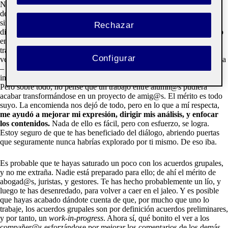
No me cabe duda de que has disfrutado durante las presentaciones, el
debate y la creación de grupos. Al fin y al cabo, se te pedía ser tú, y
simplemente interactuar con tus compañer@s en un ambiente
Rechazar
distendido aunque estructurado. Como es lógico, cada uno ha brillado
en un área. A mí me encantó encontrar a personas tan afines,
trabajadoras y empáticas como Lucía – que lo empezó todo; una
Configurar
verdadera artista -, Queralt – eficiencia pura y organización – y Soraya
– genial investigadora y con un discurso súper coherente -. Nunca
imaginé un flujo de trabajo tan sencillo, enriquecedor, y productivo.
Pero sobre todo, no pensé que un trabajo entre alumn@s pudiera
acabar transformándose en un proyecto de amig@s. El mérito es todo
suyo. La encomienda nos dejó de todo, pero en lo que a mí respecta,
me ayudó a mejorar mi expresión, dirigir mis análisis, y enfocar
los contenidos.
Nada de ello es fácil, pero con esfuerzo, se logra.
Estoy seguro de que te has beneficiado del diálogo, abriendo puertas
que seguramente nunca habrías explorado por ti mismo. De eso iba.
Es probable que te hayas saturado un poco con los acuerdos grupales,
y no me extraña. Nadie está preparado para ello; de ahí el mérito de
abogad@s, juristas, y gestores. Te has hecho probablemente un lío, y
luego te has desenredado, para volver a caer en el jaleo. Y es posible
que hayas acabado dándote cuenta de que, por mucho que uno lo
trabaje, los acuerdos grupales son por definición acuerdos preliminares,
y por tanto, un
work-in-progress
. Ahora sí, qué bonito el ver a los
compañer@s esforzándose por mejorar los comentarios de los demás,