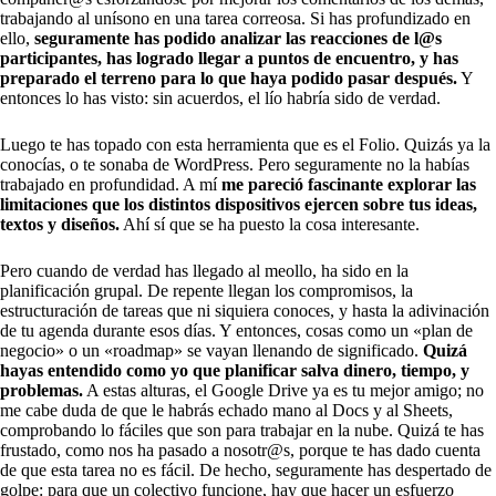
trabajando al unísono en una tarea correosa. Si has profundizado en
ello,
seguramente has podido analizar las reacciones de l@s
participantes, has logrado llegar a puntos de encuentro, y has
preparado el terreno para lo que haya podido pasar después.
Y
entonces lo has visto: sin acuerdos, el lío habría sido de verdad.
Luego te has topado con esta herramienta que es el Folio. Quizás ya la
conocías, o te sonaba de WordPress. Pero seguramente no la habías
trabajado en profundidad. A mí
me pareció fascinante explorar las
limitaciones que los distintos dispositivos ejercen sobre tus ideas,
textos y diseños.
Ahí sí que se ha puesto la cosa interesante.
Pero cuando de verdad has llegado al meollo, ha sido en la
planificación grupal. De repente llegan los compromisos, la
estructuración de tareas que ni siquiera conoces, y hasta la adivinación
de tu agenda durante esos días. Y entonces, cosas como un «plan de
negocio» o un «roadmap» se vayan llenando de significado.
Quizá
hayas entendido como yo que planificar salva dinero, tiempo, y
problemas.
A estas alturas, el Google Drive ya es tu mejor amigo; no
me cabe duda de que le habrás echado mano al Docs y al Sheets,
comprobando lo fáciles que son para trabajar en la nube. Quizá te has
frustado, como nos ha pasado a nosotr@s, porque te has dado cuenta
de que esta tarea no es fácil. De hecho, seguramente has despertado de
golpe: para que un colectivo funcione, hay que hacer un esfuerzo