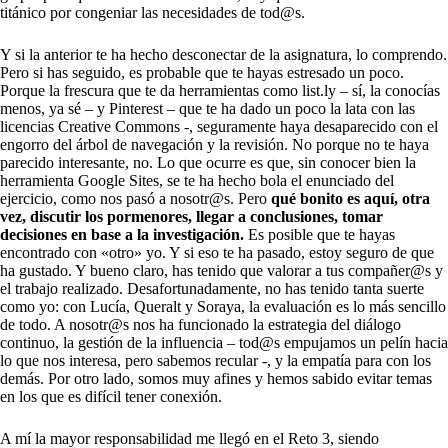
titánico por congeniar las necesidades de tod@s.
Y si la anterior te ha hecho desconectar de la asignatura, lo comprendo.
Pero si has seguido, es probable que te hayas estresado un poco.
Porque la frescura que te da herramientas como list.ly – sí, la conocías
menos, ya sé – y Pinterest – que te ha dado un poco la lata con las
licencias Creative Commons -, seguramente haya desaparecido con el
engorro del árbol de navegación y la revisión. No porque no te haya
parecido interesante, no. Lo que ocurre es que, sin conocer bien la
herramienta Google Sites, se te ha hecho bola el enunciado del
ejercicio, como nos pasó a nosotr@s. Pero
qué bonito es aquí, otra
vez, discutir los pormenores, llegar a conclusiones, tomar
decisiones en base a la investigación.
Es posible que te hayas
encontrado con «otro» yo. Y si eso te ha pasado, estoy seguro de que
ha gustado. Y bueno claro, has tenido que valorar a tus compañer@s y
el trabajo realizado. Desafortunadamente, no has tenido tanta suerte
como yo: con Lucía, Queralt y Soraya, la evaluación es lo más sencillo
de todo. A nosotr@s nos ha funcionado la estrategia del diálogo
continuo, la gestión de la influencia – tod@s empujamos un pelín hacia
lo que nos interesa, pero sabemos recular -, y la empatía para con los
demás. Por otro lado, somos muy afines y hemos sabido evitar temas
en los que es difícil tener conexión.
A mí la mayor responsabilidad me llegó en el Reto 3, siendo