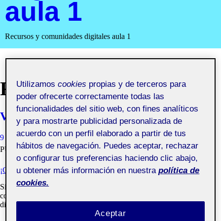
aula 1
Recursos y comunidades digitales aula 1
RECURSOS
Utilizamos
cookies
propias y de terceros para
poder ofrecerte correctamente todas las
funcionalidades del sitio web, con fines analíticos
Valoración final asignatura
y para mostrarte publicidad personalizada de
acuerdo con un perfil elaborado a partir de tus
9 JUNIO, 2021
BENJAMÍN JOSÉ TRILLO DÍAZ
VISIBILIDAD:
hábitos de navegación. Puedes aceptar, rechazar
PÚBLICA
o configurar tus preferencias haciendo clic abajo,
¡CERRAMOS Y DIFUNDIMOS EL PROYECTO!
u obtener más información en nuestra
política de
cookies.
Si este semestre has cursado «Recursos y comunidades digitales»
como yo, estoy seguro de que has pasado por muchas emociones
diferentes.
Aceptar