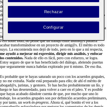
No me cabe duda de que has disfrutado durante las presentaciones, el
debate y la creación de grupos. Al fin y al cabo, se te pedía ser tú, y
simplemente interactuar con tus compañer@s en un ambiente
Rechazar
distendido aunque estructurado. Como es lógico, cada uno ha brillado
en un área. A mí me encantó encontrar a personas tan afines,
trabajadoras y empáticas como Lucía – que lo empezó todo; una
Configurar
verdadera artista -, Queralt – eficiencia pura y organización – y Soraya
– genial investigadora y con un discurso súper coherente -. Nunca
imaginé un flujo de trabajo tan sencillo, enriquecedor, y productivo.
Pero sobre todo, no pensé que un trabajo entre alumn@s pudiera
acabar transformándose en un proyecto de amig@s. El mérito es todo
suyo. La encomienda nos dejó de todo, pero en lo que a mí respecta,
me ayudó a mejorar mi expresión, dirigir mis análisis, y enfocar
los contenidos.
Nada de ello es fácil, pero con esfuerzo, se logra.
Estoy seguro de que te has beneficiado del diálogo, abriendo puertas
que seguramente nunca habrías explorado por ti mismo. De eso iba.
Es probable que te hayas saturado un poco con los acuerdos grupales,
y no me extraña. Nadie está preparado para ello; de ahí el mérito de
abogad@s, juristas, y gestores. Te has hecho probablemente un lío, y
luego te has desenredado, para volver a caer en el jaleo. Y es posible
que hayas acabado dándote cuenta de que, por mucho que uno lo
trabaje, los acuerdos grupales son por definición acuerdos preliminares,
y por tanto, un
work-in-progress
. Ahora sí, qué bonito el ver a los
compañer@s esforzándose por mejorar los comentarios de los demás,