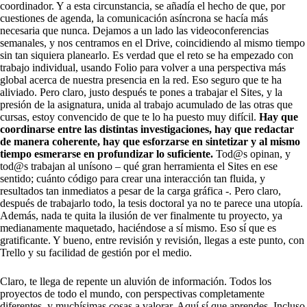
coordinador. Y a esta circunstancia, se añadía el hecho de que, por
cuestiones de agenda, la comunicación asíncrona se hacía más
necesaria que nunca. Dejamos a un lado las videoconferencias
semanales, y nos centramos en el Drive, coincidiendo al mismo tiempo
sin tan siquiera planearlo. Es verdad que el reto se ha empezado con
trabajo individual, usando Folio para volver a una perspectiva más
global acerca de nuestra presencia en la red. Eso seguro que te ha
aliviado. Pero claro, justo después te pones a trabajar el Sites, y la
presión de la asignatura, unida al trabajo acumulado de las otras que
cursas, estoy convencido de que te lo ha puesto muy difícil.
Hay que
coordinarse entre las distintas investigaciones, hay que redactar
de manera coherente, hay que esforzarse en sintetizar y al mismo
tiempo esmerarse en profundizar lo suficiente.
Tod@s opinan, y
tod@s trabajan al unísono – qué gran herramienta el Sites en ese
sentido; cuánto código para crear una interacción tan fluida, y
resultados tan inmediatos a pesar de la carga gráfica -. Pero claro,
después de trabajarlo todo, la tesis doctoral ya no te parece una utopía.
Además, nada te quita la ilusión de ver finalmente tu proyecto, ya
medianamente maquetado, haciéndose a sí mismo. Eso sí que es
gratificante. Y bueno, entre revisión y revisión, llegas a este punto, con
Trello y su facilidad de gestión por el medio.
Claro, te llega de repente un aluvión de información. Todos los
proyectos de todo el mundo, con perspectivas completamente
diferentes, y muchísimas cosas a valorar. Aquí sí que aprendes. Incluso