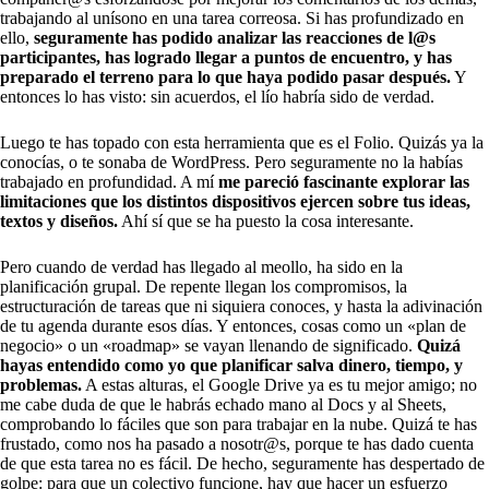
trabajando al unísono en una tarea correosa. Si has profundizado en
ello,
seguramente has podido analizar las reacciones de l@s
participantes, has logrado llegar a puntos de encuentro, y has
preparado el terreno para lo que haya podido pasar después.
Y
entonces lo has visto: sin acuerdos, el lío habría sido de verdad.
Luego te has topado con esta herramienta que es el Folio. Quizás ya la
conocías, o te sonaba de WordPress. Pero seguramente no la habías
trabajado en profundidad. A mí
me pareció fascinante explorar las
limitaciones que los distintos dispositivos ejercen sobre tus ideas,
textos y diseños.
Ahí sí que se ha puesto la cosa interesante.
Pero cuando de verdad has llegado al meollo, ha sido en la
planificación grupal. De repente llegan los compromisos, la
estructuración de tareas que ni siquiera conoces, y hasta la adivinación
de tu agenda durante esos días. Y entonces, cosas como un «plan de
negocio» o un «roadmap» se vayan llenando de significado.
Quizá
hayas entendido como yo que planificar salva dinero, tiempo, y
problemas.
A estas alturas, el Google Drive ya es tu mejor amigo; no
me cabe duda de que le habrás echado mano al Docs y al Sheets,
comprobando lo fáciles que son para trabajar en la nube. Quizá te has
frustado, como nos ha pasado a nosotr@s, porque te has dado cuenta
de que esta tarea no es fácil. De hecho, seguramente has despertado de
golpe: para que un colectivo funcione, hay que hacer un esfuerzo