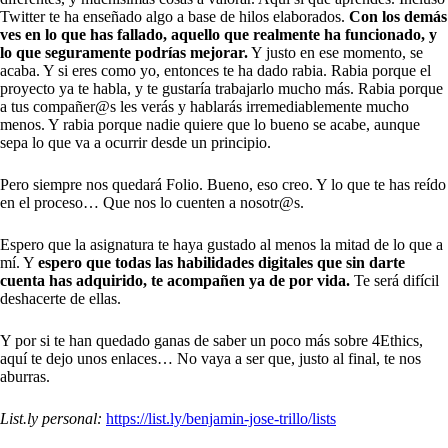
Twitter te ha enseñado algo a base de hilos elaborados.
Con los demás
ves en lo que has fallado, aquello que realmente ha funcionado, y
lo que seguramente podrías mejorar.
Y justo en ese momento, se
acaba. Y si eres como yo, entonces te ha dado rabia. Rabia porque el
proyecto ya te habla, y te gustaría trabajarlo mucho más. Rabia porque
a tus compañer@s les verás y hablarás irremediablemente mucho
menos. Y rabia porque nadie quiere que lo bueno se acabe, aunque
sepa lo que va a ocurrir desde un principio.
Pero siempre nos quedará Folio. Bueno, eso creo. Y lo que te has reído
en el proceso… Que nos lo cuenten a nosotr@s.
Espero que la asignatura te haya gustado al menos la mitad de lo que a
mí. Y
espero que todas las habilidades digitales que sin darte
cuenta has adquirido, te acompañen ya de por vida.
Te será difícil
deshacerte de ellas.
Y por si te han quedado ganas de saber un poco más sobre 4Ethics,
aquí te dejo unos enlaces… No vaya a ser que, justo al final, te nos
aburras.
List.ly personal:
https://list.ly/benjamin-jose-trillo/lists