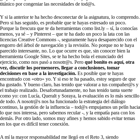
titánico por congeniar las necesidades de tod@s.
Y si la anterior te ha hecho desconectar de la asignatura, lo comprendo.
Pero si has seguido, es probable que te hayas estresado un poco.
Porque la frescura que te da herramientas como list.ly – sí, la conocías
menos, ya sé – y Pinterest – que te ha dado un poco la lata con las
licencias Creative Commons -, seguramente haya desaparecido con el
engorro del árbol de navegación y la revisión. No porque no te haya
parecido interesante, no. Lo que ocurre es que, sin conocer bien la
herramienta Google Sites, se te ha hecho bola el enunciado del
ejercicio, como nos pasó a nosotr@s. Pero
qué bonito es aquí, otra
vez, discutir los pormenores, llegar a conclusiones, tomar
decisiones en base a la investigación.
Es posible que te hayas
encontrado con «otro» yo. Y si eso te ha pasado, estoy seguro de que
ha gustado. Y bueno claro, has tenido que valorar a tus compañer@s y
el trabajo realizado. Desafortunadamente, no has tenido tanta suerte
como yo: con Lucía, Queralt y Soraya, la evaluación es lo más sencillo
de todo. A nosotr@s nos ha funcionado la estrategia del diálogo
continuo, la gestión de la influencia – tod@s empujamos un pelín hacia
lo que nos interesa, pero sabemos recular -, y la empatía para con los
demás. Por otro lado, somos muy afines y hemos sabido evitar temas
en los que es difícil tener conexión.
A mí la mayor responsabilidad me llegó en el Reto 3, siendo