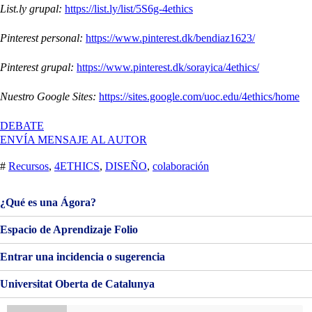
List.ly grupal:
https://list.ly/list/5S6g-4ethics
Pinterest personal:
https://www.pinterest.dk/bendiaz1623/
Pinterest grupal:
https://www.pinterest.dk/sorayica/4ethics/
Nuestro Google Sites:
https://sites.google.com/uoc.edu/4ethics/home
EN
DEBATE
VALORACIÓN
ENVÍA MENSAJE AL AUTOR
FINAL
ASIGNATURA
#
Recursos
,
4ETHICS
,
DISEÑO
,
colaboración
¿Qué es una Ágora?
Espacio de Aprendizaje Folio
Entrar una incidencia o sugerencia
Universitat Oberta de Catalunya
Buscar: