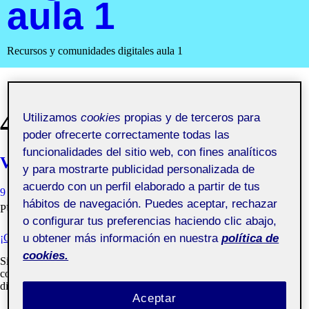
aula 1
Recursos y comunidades digitales aula 1
4ETHICS
Utilizamos
cookies
propias y de terceros para
poder ofrecerte correctamente todas las
funcionalidades del sitio web, con fines analíticos
Valoración final asignatura
y para mostrarte publicidad personalizada de
acuerdo con un perfil elaborado a partir de tus
9 JUNIO, 2021
BENJAMÍN JOSÉ TRILLO DÍAZ
VISIBILIDAD:
hábitos de navegación. Puedes aceptar, rechazar
PÚBLICA
o configurar tus preferencias haciendo clic abajo,
¡CERRAMOS Y DIFUNDIMOS EL PROYECTO!
u obtener más información en nuestra
política de
cookies.
Si este semestre has cursado «Recursos y comunidades digitales»
como yo, estoy seguro de que has pasado por muchas emociones
diferentes.
Aceptar