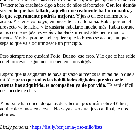
Twitter te ha enseñado algo a base de hilos elaborados.
Con los demás
ves en lo que has fallado, aquello que realmente ha funcionado, y
lo que seguramente podrías mejorar.
Y justo en ese momento, se
acaba. Y si eres como yo, entonces te ha dado rabia. Rabia porque el
proyecto ya te habla, y te gustaría trabajarlo mucho más. Rabia porque
a tus compañer@s les verás y hablarás irremediablemente mucho
menos. Y rabia porque nadie quiere que lo bueno se acabe, aunque
sepa lo que va a ocurrir desde un principio.
Pero siempre nos quedará Folio. Bueno, eso creo. Y lo que te has reído
en el proceso… Que nos lo cuenten a nosotr@s.
Espero que la asignatura te haya gustado al menos la mitad de lo que a
mí. Y
espero que todas las habilidades digitales que sin darte
cuenta has adquirido, te acompañen ya de por vida.
Te será difícil
deshacerte de ellas.
Y por si te han quedado ganas de saber un poco más sobre 4Ethics,
aquí te dejo unos enlaces… No vaya a ser que, justo al final, te nos
aburras.
List.ly personal:
https://list.ly/benjamin-jose-trillo/lists