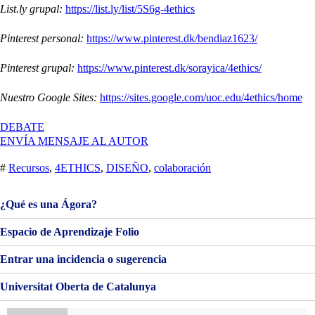
List.ly grupal:
https://list.ly/list/5S6g-4ethics
Pinterest personal:
https://www.pinterest.dk/bendiaz1623/
Pinterest grupal:
https://www.pinterest.dk/sorayica/4ethics/
Nuestro Google Sites:
https://sites.google.com/uoc.edu/4ethics/home
EN
DEBATE
VALORACIÓN
ENVÍA MENSAJE AL AUTOR
FINAL
ASIGNATURA
#
Recursos
,
4ETHICS
,
DISEÑO
,
colaboración
¿Qué es una Ágora?
Espacio de Aprendizaje Folio
Entrar una incidencia o sugerencia
Universitat Oberta de Catalunya
Buscar: