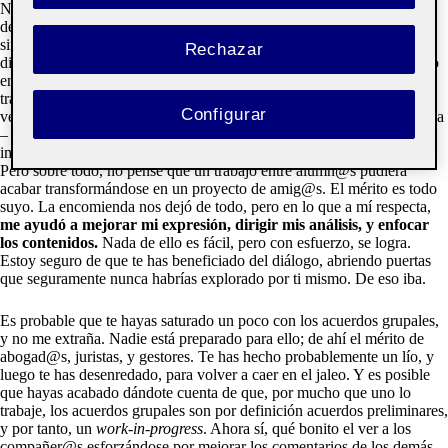
No me cabe duda de que has disfrutado durante las presentaciones, el
debate y la creación de grupos. Al fin y al cabo, se te pedía ser tú, y
simplemente interactuar con tus compañer@s en un ambiente
Rechazar
distendido aunque estructurado. Como es lógico, cada uno ha brillado
en un área. A mí me encantó encontrar a personas tan afines,
trabajadoras y empáticas como Lucía – que lo empezó todo; una
Configurar
verdadera artista -, Queralt – eficiencia pura y organización – y Soraya
– genial investigadora y con un discurso súper coherente -. Nunca
imaginé un flujo de trabajo tan sencillo, enriquecedor, y productivo.
Pero sobre todo, no pensé que un trabajo entre alumn@s pudiera
acabar transformándose en un proyecto de amig@s. El mérito es todo
suyo. La encomienda nos dejó de todo, pero en lo que a mí respecta,
me ayudó a mejorar mi expresión, dirigir mis análisis, y enfocar
los contenidos.
Nada de ello es fácil, pero con esfuerzo, se logra.
Estoy seguro de que te has beneficiado del diálogo, abriendo puertas
que seguramente nunca habrías explorado por ti mismo. De eso iba.
Es probable que te hayas saturado un poco con los acuerdos grupales,
y no me extraña. Nadie está preparado para ello; de ahí el mérito de
abogad@s, juristas, y gestores. Te has hecho probablemente un lío, y
luego te has desenredado, para volver a caer en el jaleo. Y es posible
que hayas acabado dándote cuenta de que, por mucho que uno lo
trabaje, los acuerdos grupales son por definición acuerdos preliminares,
y por tanto, un
work-in-progress
. Ahora sí, qué bonito el ver a los
compañer@s esforzándose por mejorar los comentarios de los demás,