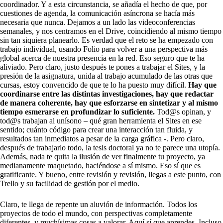
coordinador. Y a esta circunstancia, se añadía el hecho de que, por
cuestiones de agenda, la comunicación asíncrona se hacía más
necesaria que nunca. Dejamos a un lado las videoconferencias
semanales, y nos centramos en el Drive, coincidiendo al mismo tiempo
sin tan siquiera planearlo. Es verdad que el reto se ha empezado con
trabajo individual, usando Folio para volver a una perspectiva más
global acerca de nuestra presencia en la red. Eso seguro que te ha
aliviado. Pero claro, justo después te pones a trabajar el Sites, y la
presión de la asignatura, unida al trabajo acumulado de las otras que
cursas, estoy convencido de que te lo ha puesto muy difícil.
Hay que
coordinarse entre las distintas investigaciones, hay que redactar
de manera coherente, hay que esforzarse en sintetizar y al mismo
tiempo esmerarse en profundizar lo suficiente.
Tod@s opinan, y
tod@s trabajan al unísono – qué gran herramienta el Sites en ese
sentido; cuánto código para crear una interacción tan fluida, y
resultados tan inmediatos a pesar de la carga gráfica -. Pero claro,
después de trabajarlo todo, la tesis doctoral ya no te parece una utopía.
Además, nada te quita la ilusión de ver finalmente tu proyecto, ya
medianamente maquetado, haciéndose a sí mismo. Eso sí que es
gratificante. Y bueno, entre revisión y revisión, llegas a este punto, con
Trello y su facilidad de gestión por el medio.
Claro, te llega de repente un aluvión de información. Todos los
proyectos de todo el mundo, con perspectivas completamente
diferentes, y muchísimas cosas a valorar. Aquí sí que aprendes. Incluso