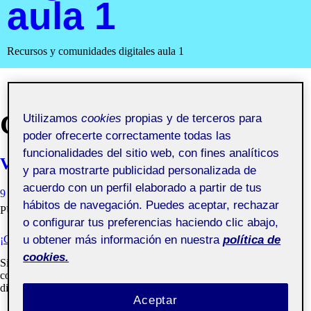
aula 1
Recursos y comunidades digitales aula 1
COLABORACIÓN
Utilizamos
cookies
propias y de terceros para
poder ofrecerte correctamente todas las
funcionalidades del sitio web, con fines analíticos
Valoración final asignatura
y para mostrarte publicidad personalizada de
acuerdo con un perfil elaborado a partir de tus
9 JUNIO, 2021
BENJAMÍN JOSÉ TRILLO DÍAZ
VISIBILIDAD:
hábitos de navegación. Puedes aceptar, rechazar
PÚBLICA
o configurar tus preferencias haciendo clic abajo,
¡CERRAMOS Y DIFUNDIMOS EL PROYECTO!
u obtener más información en nuestra
política de
cookies.
Si este semestre has cursado «Recursos y comunidades digitales»
como yo, estoy seguro de que has pasado por muchas emociones
diferentes.
Aceptar