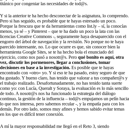
titánico por congeniar las necesidades de tod@s.
Y si la anterior te ha hecho desconectar de la asignatura, lo comprendo.
Pero si has seguido, es probable que te hayas estresado un poco.
Porque la frescura que te da herramientas como list.ly – sí, la conocías
menos, ya sé – y Pinterest – que te ha dado un poco la lata con las
licencias Creative Commons -, seguramente haya desaparecido con el
engorro del árbol de navegación y la revisión. No porque no te haya
parecido interesante, no. Lo que ocurre es que, sin conocer bien la
herramienta Google Sites, se te ha hecho bola el enunciado del
ejercicio, como nos pasó a nosotr@s. Pero
qué bonito es aquí, otra
vez, discutir los pormenores, llegar a conclusiones, tomar
decisiones en base a la investigación.
Es posible que te hayas
encontrado con «otro» yo. Y si eso te ha pasado, estoy seguro de que
ha gustado. Y bueno claro, has tenido que valorar a tus compañer@s y
el trabajo realizado. Desafortunadamente, no has tenido tanta suerte
como yo: con Lucía, Queralt y Soraya, la evaluación es lo más sencillo
de todo. A nosotr@s nos ha funcionado la estrategia del diálogo
continuo, la gestión de la influencia – tod@s empujamos un pelín hacia
lo que nos interesa, pero sabemos recular -, y la empatía para con los
demás. Por otro lado, somos muy afines y hemos sabido evitar temas
en los que es difícil tener conexión.
A mí la mayor responsabilidad me llegó en el Reto 3, siendo