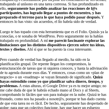
trabajando al unísono en una tarea correosa. Si has profundizado en
ello,
seguramente has podido analizar las reacciones de l@s
participantes, has logrado llegar a puntos de encuentro, y has
preparado el terreno para lo que haya podido pasar después.
Y
entonces lo has visto: sin acuerdos, el lío habría sido de verdad.
Luego te has topado con esta herramienta que es el Folio. Quizás ya la
conocías, o te sonaba de WordPress. Pero seguramente no la habías
trabajado en profundidad. A mí
me pareció fascinante explorar las
limitaciones que los distintos dispositivos ejercen sobre tus ideas,
textos y diseños.
Ahí sí que se ha puesto la cosa interesante.
Pero cuando de verdad has llegado al meollo, ha sido en la
planificación grupal. De repente llegan los compromisos, la
estructuración de tareas que ni siquiera conoces, y hasta la adivinación
de tu agenda durante esos días. Y entonces, cosas como un «plan de
negocio» o un «roadmap» se vayan llenando de significado.
Quizá
hayas entendido como yo que planificar salva dinero, tiempo, y
problemas.
A estas alturas, el Google Drive ya es tu mejor amigo; no
me cabe duda de que le habrás echado mano al Docs y al Sheets,
comprobando lo fáciles que son para trabajar en la nube. Quizá te has
frustado, como nos ha pasado a nosotr@s, porque te has dado cuenta
de que esta tarea no es fácil. De hecho, seguramente has despertado de
golpe: para que un colectivo funcione, hay que hacer un esfuerzo